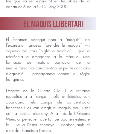
fins que va ser esfondrat en les obres de la
construcció de la C-16 l’any 2000.
EL MAQUIS LLIBERTARI
El fenomen conegut com a “maquis” (de
l’expressió francesa “prendre le maquis” —i
aquesta del cors “piglià a machja”— que fa
referència a amagar-se a la màquia, una
formació de matolls particular de la
mediterrània) va caracteritzar-se per les accions
d’agressió i propaganda contra el règim
franquista.
Després de la Guerra Civil i la retirada
republicana a França, molts antifeixistes van
abandonar els camps de concentració
francesos i es van afegir al maquis per lluitar
contra l’exèrcit alemany. A la fi de la II Guerra
Mundial pensaven que també podrien estendre
la lluita a l’Estat espanyol i acabar amb el
dictador Francisco Franco.