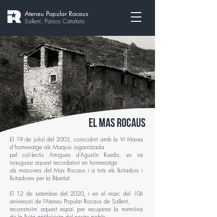
Ateneu Popular Rocaus
Sallent, Països Catalans
El mas Rocaus
El 19 de juliol del 2003, coincidint amb la VI Marxa
d'homenatge als Maquis organitzada
pel col·lectiu Amigues d’Agustín Rueda, es va
inaugurar aquest recordatori en homenatge
als masovers del Mas Rocaus i a tots els lluitadors i
lluitadores per la llibertat.
El 12 de setembre del 2020, i en el marc del 10è
aniversari de l’Ateneu Popular Rocaus de Sallent,
reconstruïm aquest espai per recuperar la memòria
de la lluita antifeixista del nostre poble