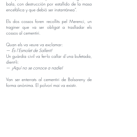
bala, con destrucción por estallido de la masa
encefálica y que debió ser instantánea”.
Els dos cossos foren recollits pel Merenci, un
traginer que va ser obligat a traslladar els
cossos al cementiri.
Quan els va veure va exclamar:
—
És l’Esmolet de Sallent!
Un guàrdia civil va fer-lo callar d’una bufetada,
dient-li:
—
¡Aquí no se conoce a nadie!
Van ser enterrats al cementiri de Balsareny de
forma anònima. El polvorí mai va existir.
Els germans Miquel i Jaume Guitó Gramunt van
col·laborar en la lluita per la llibertat del poble
i, per això, van ser detinguts, torturats i,
finalment, assassinats mitjançant la llei de fugues
per part de la guàrdia civil.