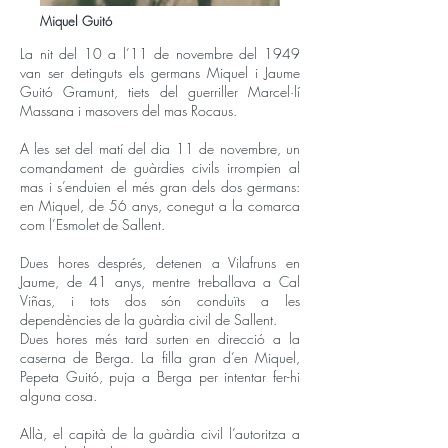
Miquel Guitó
La nit del 10 a l’11 de novembre del 1949
van ser detinguts els germans Miquel i Jaume
Guitó Gramunt, tiets del guerriller Marcel·lí
Massana i masovers del mas Rocaus.
A les set del matí del dia 11 de novembre, un
comandament de guàrdies civils irrompien al
mas i s’enduien el més gran dels dos germans:
en Miquel, de 56 anys, conegut a la comarca
com l’Esmolet de Sallent.
Dues hores després, detenen a Vilafruns en
Jaume, de 41 anys, mentre treballava a Cal
Viñas, i tots dos són conduïts a les
dependències de la guàrdia civil de Sallent.
Dues hores més tard surten en direcció a la
caserna de Berga. La filla gran d’en Miquel,
Pepeta Guitó, puja a Berga per intentar fer-hi
alguna cosa.
Allà, el capità de la guàrdia civil l’autoritza a