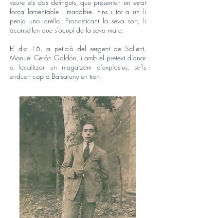
veure els dos detinguts, que presenten un estat
força lamentable i macabre. Fins i tot a un li
penja una orella. Pronosticant la seva sort, li
aconsellen que s’ocupi de la seva mare.
El dia 16, a petició del sergent de Sallent,
Manuel Cerón Galdón, i amb el pretext d’anar
a localitzar un magatzem d’explosius, se’ls
enduen cap a Balsareny en tren.