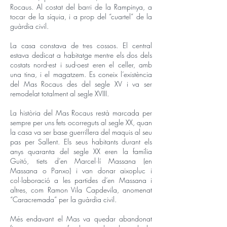
Rocaus. Al costat del barri de la Rampinya, a
tocar de la síquia, i a prop del “cuartel” de la
guàrdia civil.
La casa constava de tres cossos. El central
estava dedicat a habitatge mentre els dos dels
costats nord-est i sud-oest eren el celler, amb
una tina, i el magatzem. Es coneix l’existència
del Mas Rocaus des del segle XV i va ser
remodelat totalment al segle XVIII.
La història del Mas Rocaus restà marcada per
sempre per uns fets ocorreguts al segle XX, quan
la casa va ser base guerrillera del maquis al seu
pas per Sallent. Els seus habitants durant els
anys quaranta del segle XX eren la família
Guitó, tiets d’en Marcel·lí Massana (en
Massana o Panxo) i van donar aixopluc i
col·laboració a les partides d’en Massana i
altres, com Ramon Vila Capdevila, anomenat
“Caracremada” per la guàrdia civil.
Més endavant el Mas va quedar abandonat