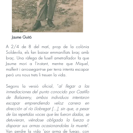
Jaume Guitó
A 2/4 de 8 del matí, prop de la colònia
Soldevila, els fan baixar emmanillats braç amb
braç. Una ràfega de fusell ametrallador fa que
Jaume mori a l'instant, mentre que Miquel,
malferit i arrossegant-se per terra intenta escapar
però uns nous trets li treuen la vida.
Segons la versió oficial, “
al llegar a las
inmediaciones del punto conocido por Castillo
de Balsareny, ambos individuos intentaron
escapar emprendiendo veloz carrera en
dirección al río Llobregat [...], sin que, a pesar
de las repetidas voces que les fueron dadas, se
detuvieran, viéndose obligada la fuerza a
disparar sus armas ocasionandoles la muerte
”.
Van perdre la vida “por arma de fuego, con